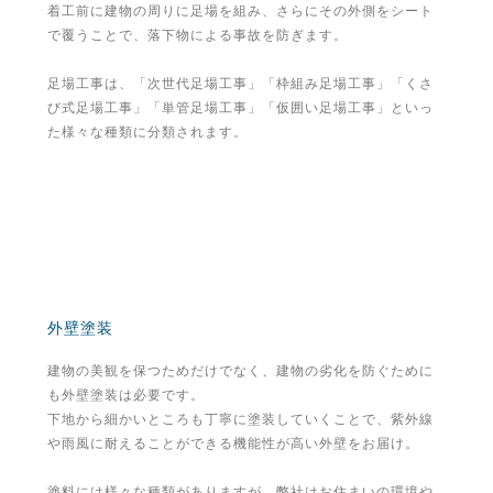
着工前に建物の周りに足場を組み、さらにその外側をシート
で覆うことで、落下物による事故を防ぎます。
足場工事は、「次世代足場工事」「枠組み足場工事」「くさ
び式足場工事」「単管足場工事」「仮囲い足場工事」といっ
た様々な種類に分類されます。
外壁塗装
建物の美観を保つためだけでなく、建物の劣化を防ぐために
も外壁塗装は必要です。
下地から細かいところも丁寧に塗装していくことで、紫外線
や雨風に耐えることができる機能性が高い外壁をお届け。
塗料には様々な種類がありますが、弊社はお住まいの環境や